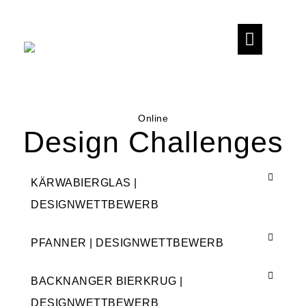
Designerin
foto.design
mit
ak.zent art
Herz
Online
Impressum
Design Challenges
Datenschutz
KÄRWABIERGLAS |
DESIGNWETTBEWERB
PFANNER | DESIGNWETTBEWERB
BACKNANGER BIERKRUG |
DESIGNWETTBEWERB